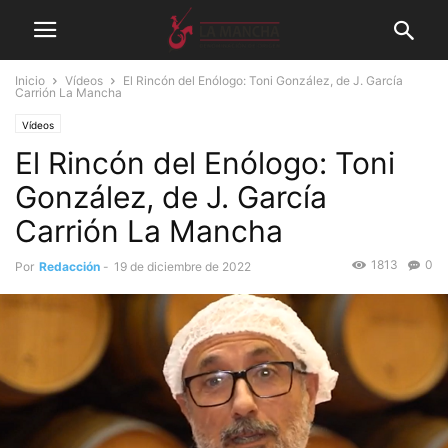
Inicio
Vídeos
El Rincón del Enólogo: Toni González, de J. García
Carrión La Mancha
Vídeos
El Rincón del Enólogo: Toni
González, de J. García
Carrión La Mancha
1813
0
Por
Redacción
-
19 de diciembre de 2022