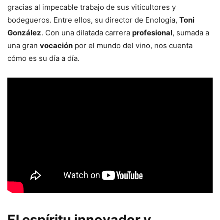
gracias al impecable trabajo de sus viticultores y
bodegueros. Entre ellos, su director de Enología,
Toni
González
. Con una dilatada carrera
profesional
, sumada a
una gran
vocación
por el mundo del vino, nos cuenta
cómo es su día a día.
El espíritu innovador y