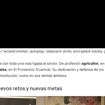
"accelerometer; autoplay; clipboard-write; encrypted-media; g
ta con toda una vida ligada al sector. De profesión
agricultor,
en 
ales
, en El Provencio (Cuenca). Su dedicación y defensa de lo
ta institución, como en sus demás ámbitos.
nuevos retos y nuevas metas