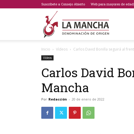
Suscríbete a Consejo Abierto
Web para mayores de edad
Bodegas
Inicio
Vídeos
Carlos David Bonilla seguirá al fr
de
Vídeos
Carlos David Bon
Mancha
La
Por
Redacción
-
20 de enero de 2022
Mancha