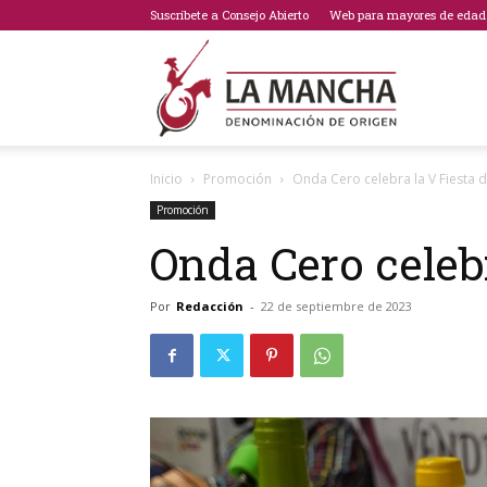
Suscríbete a Consejo Abierto
Web para mayores de edad
Bodegas
Inicio
Promoción
Onda Cero celebra la V Fiesta 
de
Promoción
Onda Cero celeb
Por
Redacción
-
22 de septiembre de 2023
La
Mancha