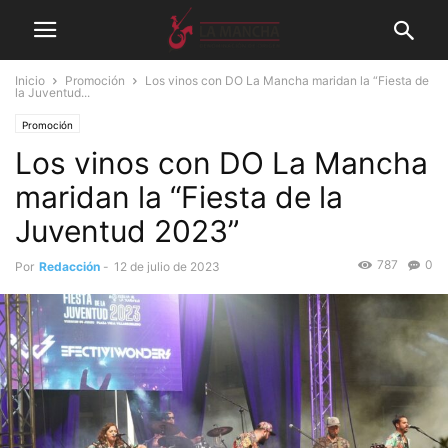
Inicio
Promoción
Los vinos con DO La Mancha maridan la “Fiesta de
la Juventud...
Promoción
Los vinos con DO La Mancha
maridan la “Fiesta de la
Juventud 2023”
787
0
Por
Redacción
-
12 de julio de 2023