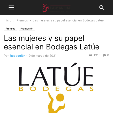
Inicio
Premios
Las mujeres y su papel esencial en Bodegas Latúe
Premios
Promoción
Las mujeres y su papel
esencial en Bodegas Latúe
1318
0
Por
Redacción
-
9 de marzo de 2021