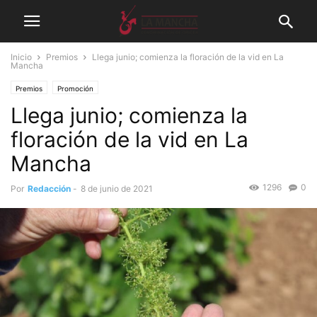
Inicio
Premios
Llega junio; comienza la floración de la vid en La
Mancha
Premios
Promoción
Llega junio; comienza la
floración de la vid en La
Mancha
1296
0
Por
Redacción
-
8 de junio de 2021