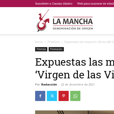
Suscríbete a Consejo Abierto
Web para mayores de edad
Bodegas
Inicio
Premios
Expuestas las mejores obras del XX
de
Premios
Promoción
Expuestas las m
‘Virgen de las V
La
Por
Redacción
-
22 de diciembre de 2021
Mancha