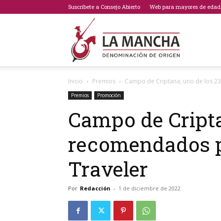
Suscríbete a Consejo Abierto
Web para mayores de edad
Bodegas
Inicio
Premios
Campo de Criptana, uno de los 23
de
Premios
Promoción
Campo de Cripta
recomendados po
La
Traveler
Por
Redacción
-
1 de diciembre de 2022
Mancha