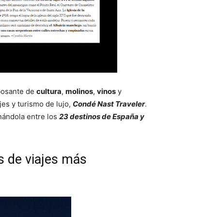
ebosante de
cultura
,
molinos
,
vinos
y
jes y turismo de lujo,
Condé Nast Traveler
.
nándola entre los
23 destinos de España y
as de viajes más