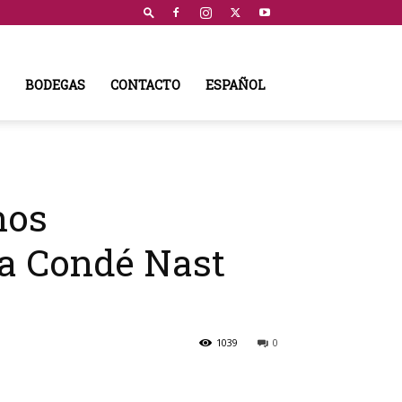
BODEGAS
CONTACTO
ESPAÑOL
nos
ta Condé Nast
1039
0