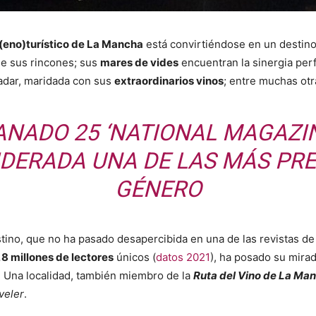
(eno)turístico de La Mancha
está convirtiéndose en un destino 
de sus rincones; sus
mares de vides
encuentran la sinergia per
ladar, maridada con sus
extraordinarios vinos
; entre muchas ot
ANADO 25 ‘NATIONAL MAGAZIN
IDERADA UNA DE LAS MÁS PRE
GÉNERO​
tino, que no ha pasado desapercibida en una de las revistas de
,8 millones de lectores
únicos (
datos 2021
), ha posado su mira
. Una localidad, también miembro de la
Ruta del Vino de La Ma
veler
.