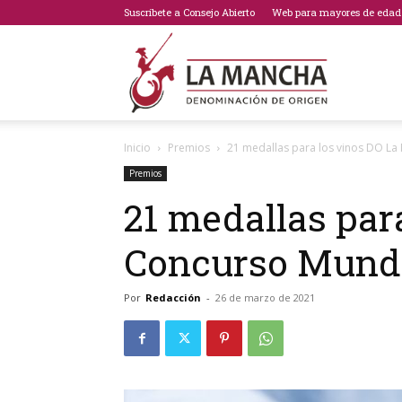
Suscríbete a Consejo Abierto
Web para mayores de edad
Bodegas
Inicio
Premios
21 medallas para los vinos DO La 
de
Premios
21 medallas par
Concurso Mundi
La
Por
Redacción
-
26 de marzo de 2021
Mancha