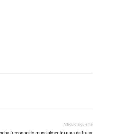
Artículo siguiente
ncha (reconocido mundialmente) para disfrutar