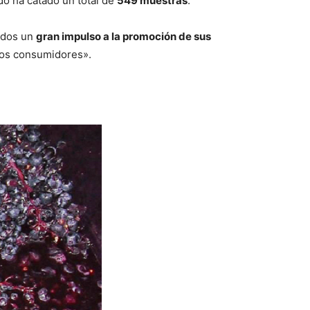
ado ha catado un total de
549 muestras
.
nados un
gran impulso a la promoción de sus
los consumidores».