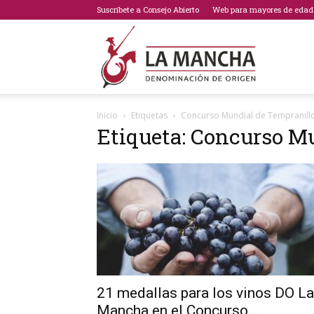
Suscríbete a Consejo Abierto
Web para mayores de edad
Bodegas
Inicio
Etiquetas
Concurso Mundial de Tempranill
Etiqueta: Concurso M
de
La
Mancha
21 medallas para los vinos DO La
Mancha en el Concurso...