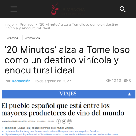
Inicio
Premios
’20 Minutos’ alza a Tomelloso como un destino
vinícola y enocultural ideal
Premios
Promoción
’20 Minutos’ alza a Tomelloso
como un destino vinícola y
enocultural ideal
1046
0
Por
Redacción
-
16 de agosto de 2022