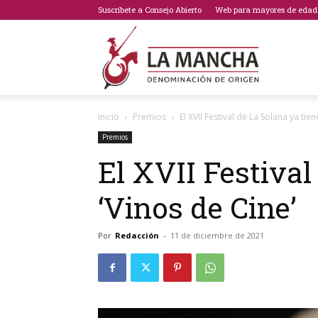
Suscríbete a Consejo Abierto
Web para mayores de edad
Bodegas
Inicio
Premios
El XVII Festival de La Solana ya tie
de
Premios
El XVII Festival
‘Vinos de Cine’
La
Por
Redacción
-
11 de diciembre de 2021
Mancha