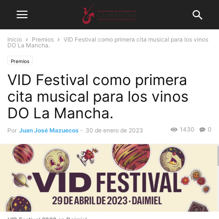
Inicio
Premios
VID Festival como primera cita musical para los vinos
DO La Mancha.
Premios
VID Festival como primera
cita musical para los vinos
DO La Mancha.
1430
0
Por
Juan José Mazuecos
-
30 de enero de 2023