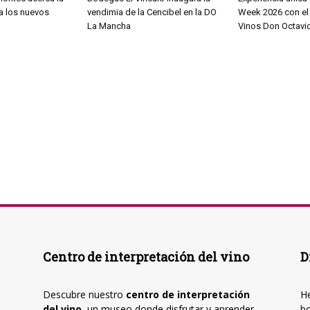
 a los nuevos
vendimia de la Cencibel en la DO
Week 2026 con el 
La Mancha
Vinos Don Octavio
Centro de interpretación del vino
D
Descubre nuestro
centro de interpretación
He
del vino
, un museo donde disfrutar y aprender
b