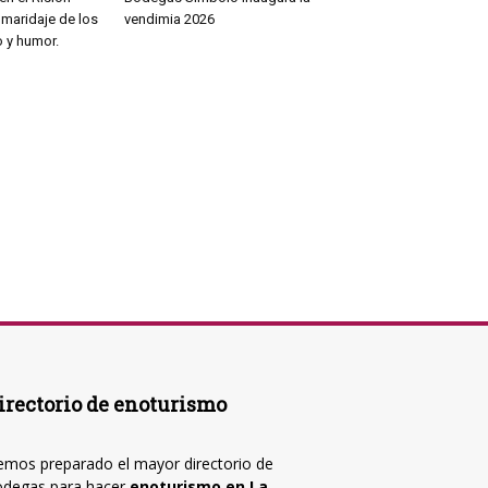
maridaje de los
vendimia 2026
 y humor.
irectorio de enoturismo
mos preparado el mayor directorio de
odegas para hacer
enoturismo en La