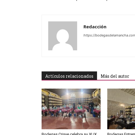
Redacción
https://bodegasdelamancha.co
Artículos relacionados
Más del autor
Bodegas Crisve celebra su XLIX
Bodegas Entrem