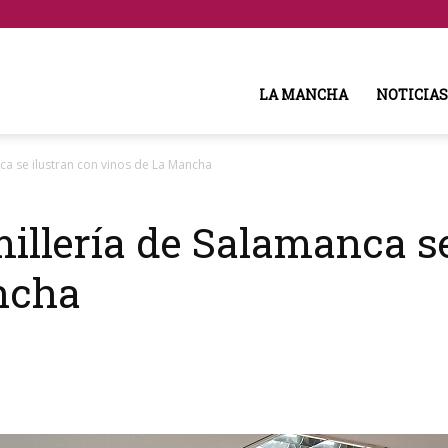
LA MANCHA
NOTICIAS
a se ilustran con vinos de La Mancha
llería de Salamanca se
ncha