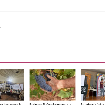
m
ontes acerca la
Bodegas El Vínculo inaugura la
Experiencia única 