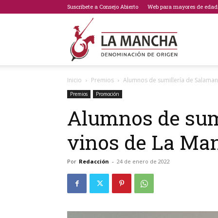
Suscríbete a Consejo Abierto
Web para mayores de edad
Bodegas
Inicio
Premios
Alumnos de sumillería de Salamanc
de
Premios
Promoción
Alumnos de sumi
vinos de La Ma
La
Por
Redacción
-
24 de enero de 2022
Mancha