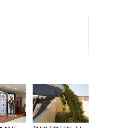
en el Rision
Bodegas Símbolo inaugura la