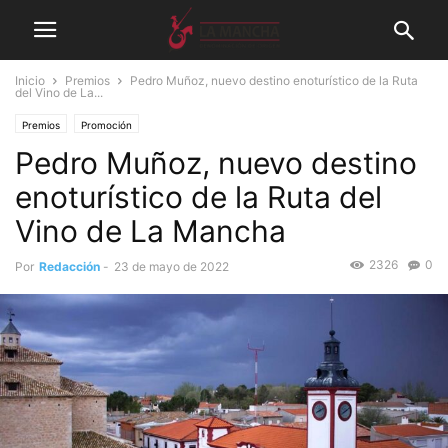
Inicio
Premios
Pedro Muñoz, nuevo destino enoturístico de la Ruta
del Vino de La...
Premios
Promoción
Pedro Muñoz, nuevo destino
enoturístico de la Ruta del
Vino de La Mancha
2326
0
Por
Redacción
-
23 de mayo de 2022