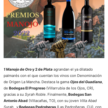
1 Manojo de Oro
y 2 de
Plata
agrandan el ya dilatado
palmarés con el que cuentan los vinos con Denominación
de Origen La Mancha. Destaca la gama
Ojos del Guadiana
,
de
Bodegas El Progreso
(Villarrubia de los Ojos, CR),
gracias a su
Syrah Roble
. Finalmente,
Bodegas San
Antonio Abad
(Villacañas, TO), con su joven
Villa Abad
Syrah
, y
Bodegas Pedroheras
(Las Pedroñeras, CU), con