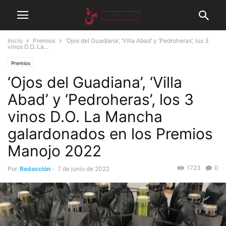
Inicio
Premios
‘Ojos del Guadiana’, ‘Villa Abad’ y ‘Pedroheras’, los 3
vinos D.O. La...
Premios
‘Ojos del Guadiana’, ‘Villa
Abad’ y ‘Pedroheras’, los 3
vinos D.O. La Mancha
galardonados en los Premios
Manojo 2022
1723
0
Por
Redacción
-
7 de junio de 2022