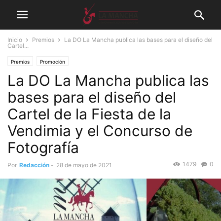
Inicio
Premios
La DO La Mancha publica las bases para el diseño del
Cartel...
Premios
Promoción
La DO La Mancha publica las
bases para el diseño del
Cartel de la Fiesta de la
Vendimia y el Concurso de
Fotografía
1479
0
Por
Redacción
-
28 de mayo de 2021