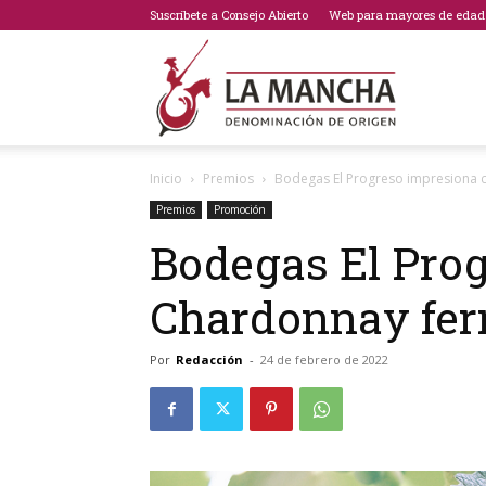
Suscríbete a Consejo Abierto
Web para mayores de edad
Bodegas
Inicio
Premios
Bodegas El Progreso impresiona 
de
Premios
Promoción
Bodegas El Prog
Chardonnay fer
La
Por
Redacción
-
24 de febrero de 2022
Mancha