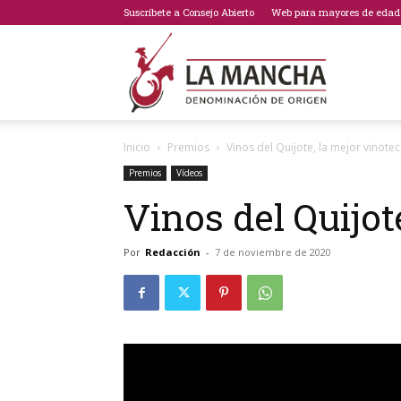
Suscríbete a Consejo Abierto
Web para mayores de edad
Bodegas
Inicio
Premios
Vinos del Quijote, la mejor vinotec
de
Premios
Vídeos
Vinos del Quijot
Por
Redacción
-
7 de noviembre de 2020
La
Mancha