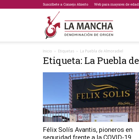
Suscríbete a Consejo Abierto
Web para mayores de edad
Bodegas
Inicio
Etiquetas
La Puebla de Almoradiel
Etiqueta: La Puebla d
de
La
Mancha
Félix Solís Avantis, pioneros en
seguridad frente a la COVID-19