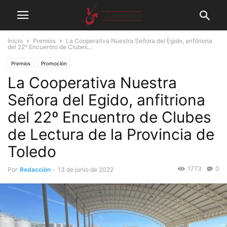
Inicio
Premios
La Cooperativa Nuestra Señora del Egido, anfitriona
del 22º Encuentro de Clubes...
Premios
Promoción
La Cooperativa Nuestra
Señora del Egido, anfitriona
del 22º Encuentro de Clubes
de Lectura de la Provincia de
Toledo
1773
0
Por
Redacción
-
13 de junio de 2022