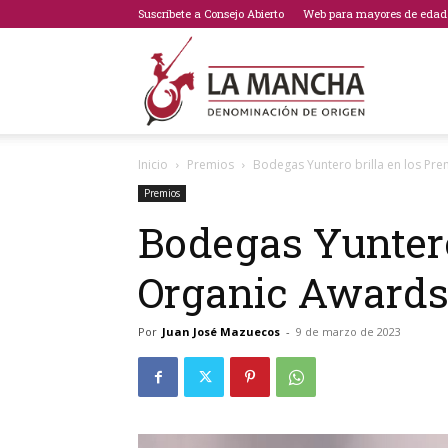
Suscríbete a Consejo Abierto
Web para mayores de edad
Bodegas
Inicio
Premios
Bodegas Yuntero brilla en los Pre
de
Premios
Bodegas Yuntero
Organic Awards
La
Por
Juan José Mazuecos
-
9 de marzo de 2023
Mancha