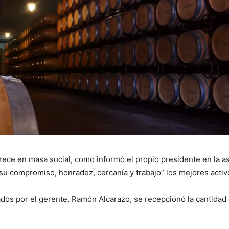
ece en masa social, como informó el propio presidente en la a
 “su compromiso, honradez, cercanía y trabajo” los mejores activ
ados por el gerente, Ramón Alcarazo, se recepcionó la cantidad