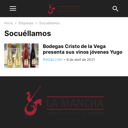
Inicio
Etiquetas
Socuéllamos
Socuéllamos
Bodegas Cristo de la Vega
presenta sus vinos jóvenes Yugo
Redacción
-
6 de abril de 2021