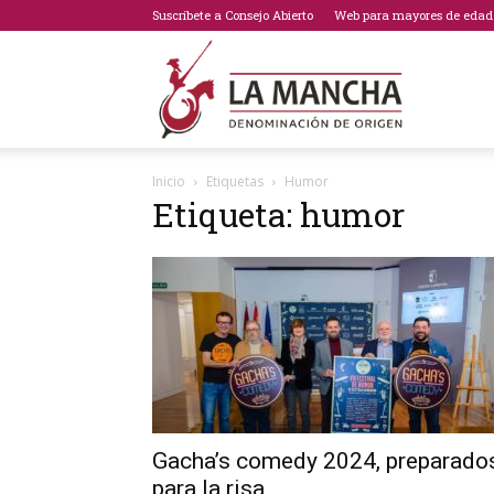
Suscríbete a Consejo Abierto
Web para mayores de edad
Bodegas
Inicio
Etiquetas
Humor
Etiqueta: humor
de
La
Mancha
Gacha’s comedy 2024, preparado
para la risa