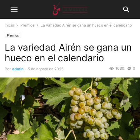
Inicio
Premios
La variedad Airén se gana un hueco en el calendario
Premios
La variedad Airén se gana un
hueco en el calendario
1080
0
Por
admin
-
5 de agosto de 2025