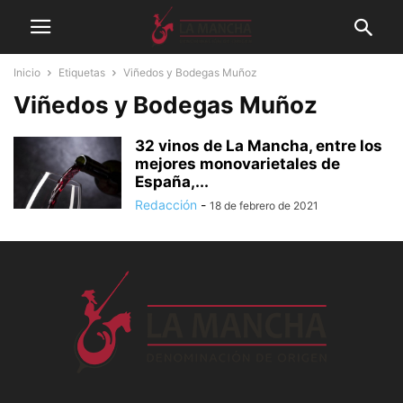
Inicio
Etiquetas
Viñedos y Bodegas Muñoz
Viñedos y Bodegas Muñoz
32 vinos de La Mancha, entre los
mejores monovarietales de
España,...
Redacción
-
18 de febrero de 2021